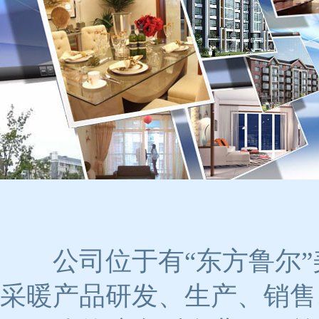
公司位于有“东方鲁尔”
采暖产品研发、生产、销售