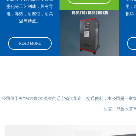
墨化等工艺制成，具有导
用，
电，导热，耐腐蚀，耐高
损坏
温等特点。
READ MORE
公司位于有“东方鲁尔”美誉的辽宁省沈阳市，交通便利，本公司是一
尔滨、乌鲁木齐