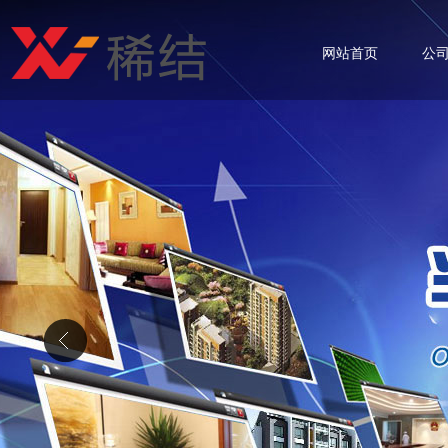
网站首页
公