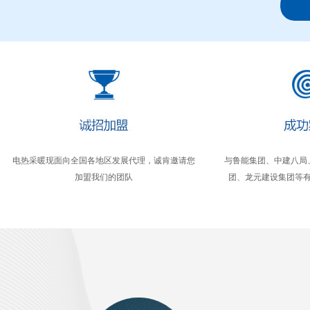
电热采暖现面向全国各地区发展代理，诚肯邀请您
与鲁能集团、中建八局
加盟我们的团队
团、龙元建设集团等