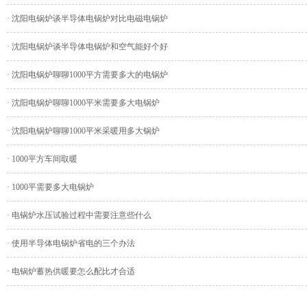
· 沈阳电锅炉谈半导体电锅炉对比电磁电锅炉
· 沈阳电锅炉谈半导体电锅炉和空气能好个好
· 沈阳电锅炉聊聊1000平方需要多大的电锅炉
· 沈阳电锅炉聊聊1000平米需要多大电锅炉
· 沈阳电锅炉聊聊1000平米采暖用多大锅炉
· 1000平方车间取暖
· 1000平需要多大电锅炉
· 电锅炉水压试验过程中需要注意些什么
· 使用半导体电锅炉省电的三个办法
· 电锅炉蓄热供暖要怎么配比才合适