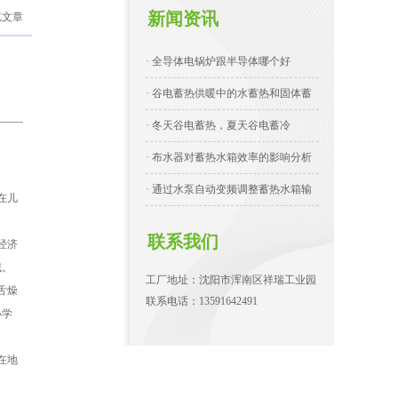
新闻资讯
览文章
· 全导体电锅炉跟半导体哪个好
· 谷电蓄热供暖中的水蓄热和固体蓄
· 冬天谷电蓄热，夏天谷电蓄冷
· 布水器对蓄热水箱效率的影响分析
· 通过水泵自动变频调整蓄热水箱输
在儿
联系我们
经济
域。
工厂地址：沈阳市浑南区祥瑞工业园
舌燥
联系电话：13591642491
小学
在地