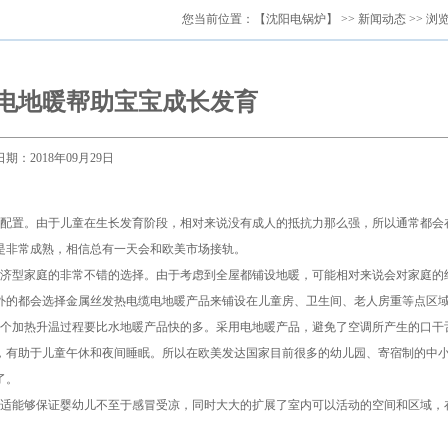
您当前位置：
【沈阳电锅炉】
>>
新闻动态
>> 浏
电地暖帮助宝宝成长发育
日期：2018年09月29日
配置。由于儿童在生长发育阶段，相对来说没有成人的抵抗力那么强，所以通常都会
是非常成熟，相信总有一天会和欧美市场接轨。
济型家庭的非常不错的选择。由于考虑到全屋都铺设地暖，可能相对来说会对家庭的
外的都会选择金属丝发热电缆电地暖产品来铺设在儿童房、卫生间、老人房重等点区
个加热升温过程要比水地暖产品快的多。采用电地暖产品，避免了空调所产生的口干
，有助于儿童午休和夜间睡眠。所以在欧美发达国家目前很多的幼儿园、寄宿制的中
了。
适能够保证婴幼儿不至于感冒受凉，同时大大的扩展了室内可以活动的空间和区域，