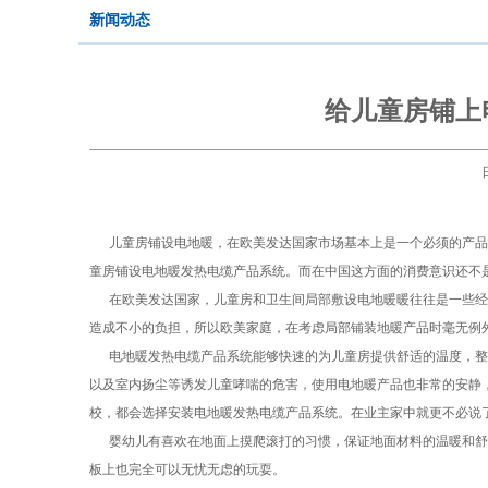
新闻动态
给儿童房铺上
儿童房铺设电地暖，在欧美发达国家市场基本上是一个必须的产品
童房铺设电地暖发热电缆产品系统。而在中国这方面的消费意识还不
在欧美发达国家，儿童房和卫生间局部敷设电地暖暖往往是一些经
造成不小的负担，所以欧美家庭，在考虑局部铺装地暖产品时毫无例
电地暖发热电缆产品系统能够快速的为儿童房提供舒适的温度，整
以及室内扬尘等诱发儿童哮喘的危害，使用电地暖产品也非常的安静
校，都会选择安装电地暖发热电缆产品系统。在业主家中就更不必说
婴幼儿有喜欢在地面上摸爬滚打的习惯，保证地面材料的温暖和舒
板上也完全可以无忧无虑的玩耍。