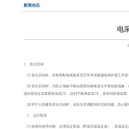
新闻动态
电
1、 首次启动
⑴ 首次启动前，应检查配电线路是否正常并试验漏电保护器工作是
⑵ 首次启动时，为防止地板可能会因受热膨胀发生开裂扭曲现象，
温控器设定温度较室温高5℃，达到平衡再提高5℃，直至到所需温度
⑶ 对于公共建筑首次启动时，还应注意调配同时启动负载，防止配
2、 运行阶段
⑴ 按房间使用功能，合理设定室温（即温控器设定值），室温设定