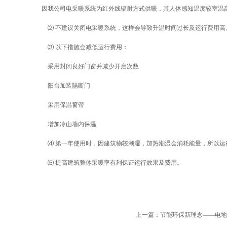
因我公司电采暖系统为红外线辐射方式供暖，其人体感知温度较室温高
⑵ 不建议关闭电采暖系统，这样会导致升温时间过长及运行费用高
⑶ 以下措施会减低运行费用：
采用封闭良好门窗并减少开启次数
阳台加装隔断门
采用保温窗帘
增加冷山墙内保温
⑷ 第一年使用时，因建筑物较潮湿，加热潮湿会消耗能量，所以运
⑸ 提高建筑整体采暖率有利保证运行效果及费用。
上一篇：
节能环保新理念——电地