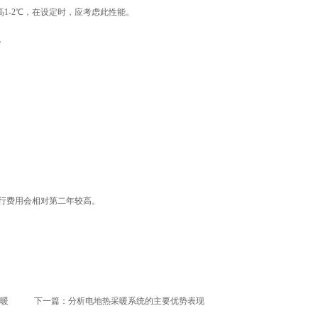
1-2℃，在设定时，应考虑此性能。
。
行费用会相对第二年较高。
暖
下一篇：
分析电地热采暖系统的主要优势表现