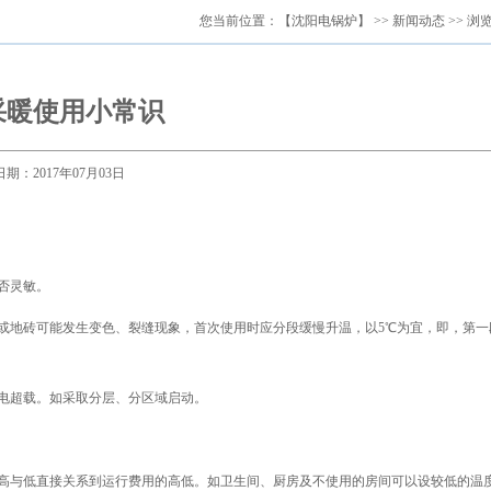
您当前位置：
【沈阳电锅炉】
>>
新闻动态
>> 浏
采暖使用小常识
日期：2017年07月03日
否灵敏。
或地砖可能发生变色、裂缝现象，首次使用时应分段缓慢升温，以5℃为宜，即，第一
。
电超载。如采取分层、分区域启动。
高与低直接关系到运行费用的高低。如卫生间、厨房及不使用的房间可以设较低的温