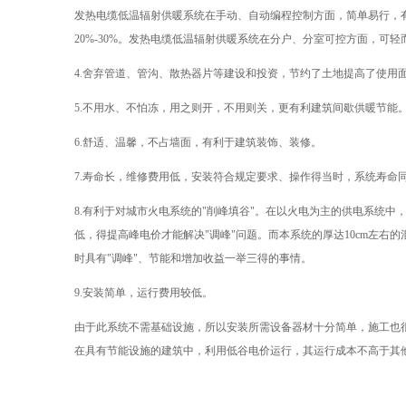
发热电缆低温辐射供暖系统在手动、自动编程控制方面，简单易行，
20%-30%。发热电缆低温辐射供暖系统在分户、分室可控方面，可
4.舍弃管道、管沟、散热器片等建设和投资，节约了土地提高了使用
5.不用水、不怕冻，用之则开，不用则关，更有利建筑间歇供暖节能
6.舒适、温馨，不占墙面，有利于建筑装饰、装修。
7.寿命长，维修费用低，安装符合规定要求、操作得当时，系统寿命
8.有利于对城市火电系统的"削峰填谷"。在以火电为主的供电系统中，
低，得提高峰电价才能解决"调峰"问题。而本系统的厚达10cm左
时具有"调峰"、节能和增加收益一举三得的事情。
9.安装简单，运行费用较低。
由于此系统不需基础设施，所以安装所需设备器材十分简单，施工也
在具有节能设施的建筑中，利用低谷电价运行，其运行成本不高于其