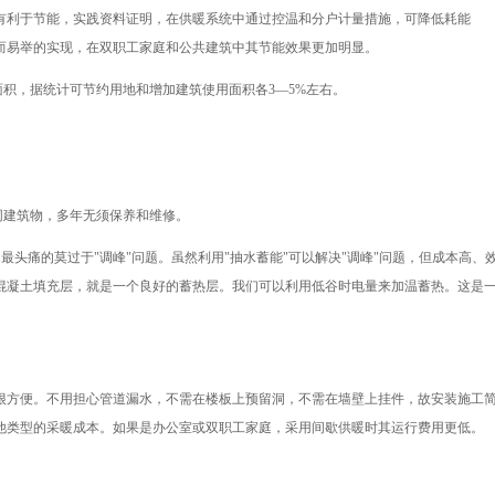
有利于节能，实践资料证明，在供暖系统中通过控温和分户计量措施，可降低耗能
轻而易举的实现，在双职工家庭和公共建筑中其节能效果更加明显。
面积，据统计可节约用地和增加建筑使用面积各3—5%左右。
。
同建筑物，多年无须保养和维修。
最头痛的莫过于"调峰"问题。虽然利用"抽水蓄能"可以解决"调峰"问题，但成本高、
右的混凝土填充层，就是一个良好的蓄热层。我们可以利用低谷时电量来加温蓄热。这是
很方便。不用担心管道漏水，不需在楼板上预留洞，不需在墙壁上挂件，故安装施工
他类型的采暖成本。如果是办公室或双职工家庭，采用间歇供暖时其运行费用更低。