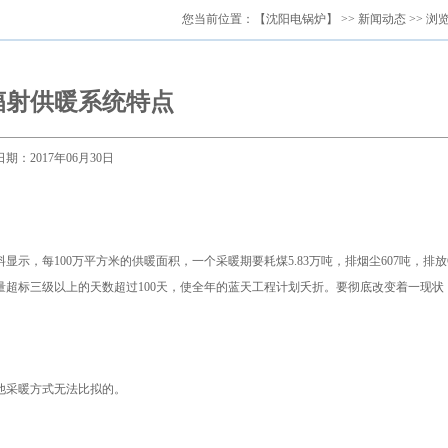
您当前位置：
【沈阳电锅炉】
>>
新闻动态
>> 浏
辐射供暖系统特点
日期：2017年06月30日
，每100万平方米的供暖面积，一个采暖期要耗煤5.83万吨，排烟尘607吨，排放C
气质量超标三级以上的天数超过100天，使全年的蓝天工程计划夭折。要彻底改变着一现状
他采暖方式无法比拟的。