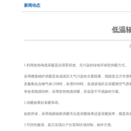
新闻动态
低温
1.利用发热电缆采暖是实现零排放、无污染的绿色环保型供暖方式。
采用燃煤锅炉供暖是造成该区大气污染的主要因素，我国某北方市资料显示
及氮氧化合物气体1208吨，灰渣8500吨，造成该地区在采暖期空
有改变能源结构，采用发热电缆供暖，应该是不可或缺的方案。
2.供暖效果好采暖率高。
如前所述，采用地面辐射供暖无论是供暖效果还是采暖效率，都是其
3.可控性极强，真正实现分户分室和区域控制，操作方便。