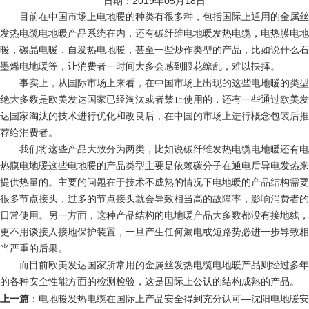
日期：2019年05月18日
目前在中国市场上电地暖的种类有很多种，包括国际上通用的金属丝
发热电缆电地暖产品系统在内，还有碳纤维电地暖发热电缆，电热膜电地
暖，碳晶电暖，自发热电地暖，甚至一些炒作类型的产品，比如说什么石
墨烯电地暖等，让消费者一时间大多会感到眼花缭乱，难以抉择。
事实上，从国际市场上来看，在中国市场上出现的这些电地暖的类型
绝大多数是欧美发达国家已经淘汰或者禁止使用的，还有一些通过欧美发
达国家淘汰的技术进行优化和改良后，在中国的市场上进行概念包装后推
荐给消费者。
我们将这些产品大致分为两类，比如说碳纤维发热电缆电地暖还有电
热膜电地暖这些电地暖的产品类型主要是依赖碳分子在通电后导电发热来
提供热量的。主要的问题在于技术不成熟的情况下电地暖的产品结构需要
很多节点接头，过多的节点接头就会导致相当高的故障率，影响消费者的
日常使用。另一方面，这种产品结构的电地暖产品大多数都没有接地线，
更不用谈接入接地保护装置，一旦产生任何漏电或短路势必进一步导致相
当严重的后果。
而目前欧美发达国家所常用的金属丝发热电缆电地暖产品则经过多年
的各种安全性能方面的检测检验，这是国际上公认的结构成熟的产品。
上一篇
：
电地暖发热电缆在国际上产品安全得到充分认可—沈阳电地暖安