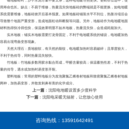
铺地板砖时，沙子水泥尽量不要太厚，这样电地暖导热更快。瓷砖价位适中，使
用寿命也长。缺点：不易于维修，热量流失快地板砖的弊端就是不能更换，如电地暖
系统需要维修，地板砖掀开后基本报废。如果地板砖铺装水平不到位，热胀冷缩后会
导致整个地面严重变形，造成地面松动和断裂等问题。另外，地板砖作为电地暖地面
材料热得快冷得也快，保温效果明显不如木地板，热量流失快，会造成耗能加大。
实木地板：铺实木地板需要打龙骨固定，不利于电地暖系统的铺设，电地暖加热
容易出现弯曲变形现象。
天然大理石：质地较软，有天然的裂纹，电地暖加热时容易破碎；且厚度较大，
不利于热传导，同时热量流失较快。
竹地板：竹地板多数用胶水黏合而成，甲醛含量较高；保温蓄热性差，不利于热
量的传导，遇水或加热时易变形开裂。
塑料地板：常用的塑料地板分为发泡聚氯乙烯卷材地板和致密聚氯乙烯卷材地板
两种，加热易变形，并散发刺鼻有害的化学成分。
上一篇
：
沈阳电地暖设置多少度科学
下一篇
：
沈阳电采暖无辐射，让您放心使用
咨询热线：
13591642491