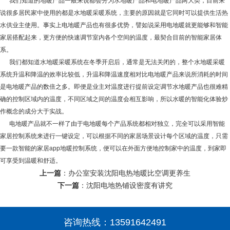
我们知道的地暖产品一般来说都会分为水地暖产品和电地暖产品两大类，目前来
说很多居民家中使用的都是水地暖采暖系统，主要的原因就是它同时可以提供生活热
水供业主使用。事实上电地暖产品也有很多优势，譬如说采用电地暖就更能够和智能
家居搭配起来，更方便的快速调节室内各个空间的温度，最契合目前的智能家居体
系。
我们都知道水地暖采暖系统在冬季开启后，通常是无法关闭的，整个水地暖采暖
系统升温和降温的效率比较低，升温和降温速度相对比电地暖产品来说所消耗的时间
是电地暖产品的数倍之多。即便是业主对温度进行提前设定调节水地暖产品也很难精
确的控制区域内的温度，不同区域之间的温度会相互影响，所以水暖的智能化体验炒
作概念的成分大于实战。
电地暖产品就不一样了由于电地暖每个产品系统都相对独立，完全可以采用智能
家居控制系统来进行一键设定，可以根据不同的家居场景设计每个区域的温度，只需
要一款智能的家居app地暖控制系统，便可以在外面方便地控制家中的温度，到家即
可享受到温暖和舒适。
上一篇
：
办公室安装沈阳电热地暖比空调更养生
下一篇
：
沈阳电地热铺设密度有讲究
咨询热线：
13591642491