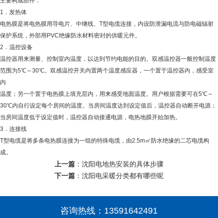
主要构成部件：
1．发热体
电热膜是将电热膜用导电片、中继线、T型电缆连接，内设防泄漏电流与防电磁辐射
保护系统，外部用PVC绝缘防水材料密封的供暖元件。
2．温控设备
温控器用来测量、控制室内温度，以达到节约电能的目的。双感温控器一般控制温度
范围为5℃～30℃。双感温控开关内置两个温度感应器，一个置于温控器内，感受室
内
温度；另一个置于电热膜上填充层内，用来感受地面温度。用户根据需要可在5℃～
30℃内自行设定每个房间的温度。当房间温度达到设定值后，温控器自动断开电源；
当房间温度低于设定值时，温控器自动接通电源，电热地膜开始加热。
3．连接线
T型电缆是将多条电热膜连接为一组的特殊电缆，由2.5m㎡防水绝缘的二芯电缆构
成。
上一篇
：
沈阳电地热安装的具体步骤
下一篇
：
沈阳电采暖分类都有哪些呢
咨询热线：
13591642491