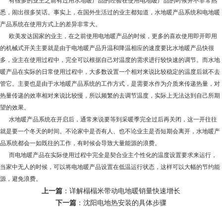
有很多的业主之前有过用水地暖产品的经验在使用电地暖产品的时候并不非常熟
悉，闹出很多笑话。事实上，在国外生活过的业主都知道，水地暖产品系统和电地暖
产品系统在使用方式上的差异非常大。
欧美发达国家的业主，在之前使用电地暖产品的时候，更多的喜欢使用即开即用
的机械式开关主要就是由于电地暖产品升温和降温相应的速度要比水地暖产品快很
多，业主在使用过程中，完全可以根据自己对温度的需求进行较快速的调节。而水地
暖产品在实际的日常使用过程中，大多数设置一个相对来说比较稳定的温度后就不去
管它。主要也是由于水地暖产品系统的工作方式，是需要水作为介质来传递热量，对
热量传递的效率相对来说比较慢，所以频繁的去调节温度，实际上无法达到自己所期
望的效果。
水地暖产品系统在开启后，通常来说要等到采暖季完全过后再关闭，这一开往往
就是要一个冬天的时间。不论家中是否有人、也不论业主是否短期会离开，水地暖产
品系统都会一如既往的工作，有时候会导致大量能源的浪费。
而电地暖产品在实际使用过程中完全是契合业主个性化的温度设置要求来运行，
当家中无人的时候，可以将电地暖产品设置在低温运行状态，这样可以大幅的节约能
源，避免浪费。
上一篇
：
详解榻榻米带动电地暖销量快速增长
下一篇
：
沈阳电地热安装的具体步骤