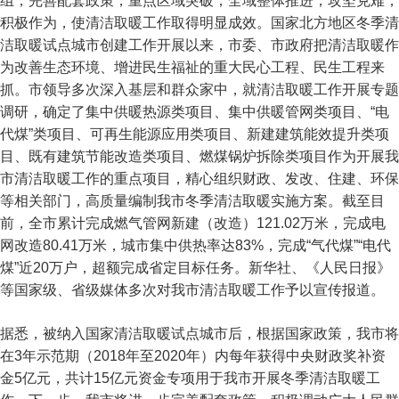
组，完善配套政策，重点区域突破，全域整体推进，攻坚克难，
积极作为，使清洁取暖工作取得明显成效。国家北方地区冬季清
洁取暖试点城市创建工作开展以来，市委、市政府把清洁取暖作
为改善生态环境、增进民生福祉的重大民心工程、民生工程来
抓。市领导多次深入基层和群众家中，就清洁取暖工作开展专题
调研，确定了集中供暖热源类项目、集中供暖管网类项目、“电
代煤”类项目、可再生能源应用类项目、新建建筑能效提升类项
目、既有建筑节能改造类项目、燃煤锅炉拆除类项目作为开展我
市清洁取暖工作的重点项目，精心组织财政、发改、住建、环保
等相关部门，高质量编制我市冬季清洁取暖实施方案。截至目
前，全市累计完成燃气管网新建（改造）121.02万米，完成电
网改造80.41万米，城市集中供热率达83%，完成“气代煤”“电代
煤”近20万户，超额完成省定目标任务。新华社、《人民日报》
等国家级、省级媒体多次对我市清洁取暖工作予以宣传报道。
据悉，被纳入国家清洁取暖试点城市后，根据国家政策，我市将
在3年示范期（2018年至2020年）内每年获得中央财政奖补资
金5亿元，共计15亿元资金专项用于我市开展冬季清洁取暖工