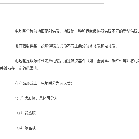
                电地暖全称为地面辐射供暖，地暖是一种和传统散热器供
		地面辐射供暖，按照供暖方式的不同主要分为水地暖和电地暖。
		电地暖是以碳纤维发热电缆，通过转换器件（如：金属丝、碳纤维等）将电能转化为热能后加热地面，所以通常也被称作碳纤维电地暖或是碳纤维地暖，以地面作为低温散热器，达到室内供暖的目的，其实际供暖温度，有智能电子温控器自动控制
并维持在一定的范围内。
		在产品形式上，电地暖分为两大类：
		1：片状加热，具体可分为
		（a）发热膜
		（b）碳晶板