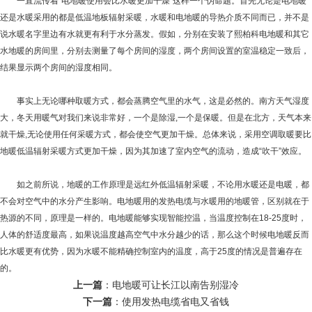
一直流传着“电地暖使用会比水暖更加干燥”这样一个伪命题。首先无论是电地暖
还是水暖采用的都是低温地板辐射采暖，水暖和电地暖的导热介质不同而已，并不是
说水暖名字里边有水就更有利于水分蒸发。假如，分别在安装了熙柏科电地暖和其它
水地暖的房间里，分别去测量了每个房间的湿度，两个房间设置的室温稳定一致后，
结果显示两个房间的湿度相同。
事实上无论哪种取暖方式，都会蒸腾空气里的水气，这是必然的。南方天气湿度
大，冬天用暖气对我们来说非常好，一个是除湿,一个是保暖。但是在北方，天气本来
就干燥,无论使用任何采暖方式，都会使空气更加干燥。总体来说，采用空调取暖要比
地暖低温辐射采暖方式更加干燥，因为其加速了室内空气的流动，造成“吹干”效应。
如之前所说，地暖的工作原理是远红外低温辐射采暖，不论用水暖还是电暖，都
不会对空气中的水分产生影响。电地暖用的发热电缆与水暖用的地暖管，区别就在于
热源的不同，原理是一样的。电地暖能够实现智能控温，当温度控制在18-25度时，
人体的舒适度最高，如果说温度越高空气中水分越少的话，那么这个时候电地暖反而
比水暖更有优势，因为水暖不能精确控制室内的温度，高于25度的情况是普遍存在
的。
上一篇
：
电地暖可让长江以南告别湿冷
下一篇
：
使用发热电缆省电又省钱