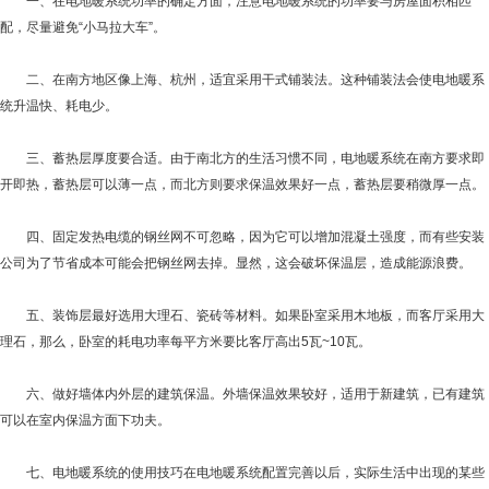
一、在电地暖系统功率的确定方面，注意电地暖系统的功率要与房屋面积相匹
配，尽量避免“小马拉大车”。
二、在南方地区像上海、杭州，适宜采用干式铺装法。这种铺装法会使电地暖系
统升温快、耗电少。
三、蓄热层厚度要合适。由于南北方的生活习惯不同，电地暖系统在南方要求即
开即热，蓄热层可以薄一点，而北方则要求保温效果好一点，蓄热层要稍微厚一点。
四、固定发热电缆的钢丝网不可忽略，因为它可以增加混凝土强度，而有些安装
公司为了节省成本可能会把钢丝网去掉。显然，这会破坏保温层，造成能源浪费。
五、装饰层最好选用大理石、瓷砖等材料。如果卧室采用木地板，而客厅采用大
理石，那么，卧室的耗电功率每平方米要比客厅高出5瓦~10瓦。
六、做好墙体内外层的建筑保温。外墙保温效果较好，适用于新建筑，已有建筑
可以在室内保温方面下功夫。
七、电地暖系统的使用技巧在电地暖系统配置完善以后，实际生活中出现的某些