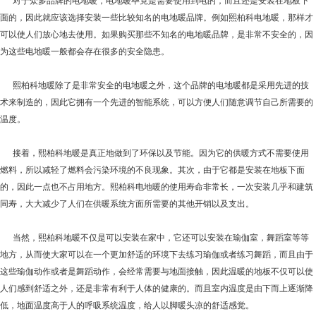
对于众多品牌的电地暖，电地暖毕竟是需要使用到电的，而且还是安装在地板下
面的，因此就应该选择安装一些比较知名的电地暖品牌。例如熙柏科电地暖，那样才
可以使人们放心地去使用。如果购买那些不知名的电地暖品牌，是非常不安全的，因
为这些电地暖一般都会存在很多的安全隐患。
熙柏科地暖除了是非常安全的电地暖之外，这个品牌的电地暖都是采用先进的技
术来制造的，因此它拥有一个先进的智能系统，可以方便人们随意调节自己所需要的
温度。
接着，熙柏科地暖是真正地做到了环保以及节能。因为它的供暖方式不需要使用
燃料，所以减轻了燃料会污染环境的不良现象。其次，由于它都是安装在地板下面
的，因此一点也不占用地方。熙柏科电地暖的使用寿命非常长，一次安装几乎和建筑
同寿，大大减少了人们在供暖系统方面所需要的其他开销以及支出。
当然，熙柏科地暖不仅是可以安装在家中，它还可以安装在瑜伽室，舞蹈室等等
地方，从而使大家可以在一个更加舒适的环境下去练习瑜伽或者练习舞蹈，而且由于
这些瑜伽动作或者是舞蹈动作，会经常需要与地面接触，因此温暖的地板不仅可以使
人们感到舒适之外，还是非常有利于人体的健康的。而且室内温度是由下而上逐渐降
低，地面温度高于人的呼吸系统温度，给人以脚暖头凉的舒适感觉。