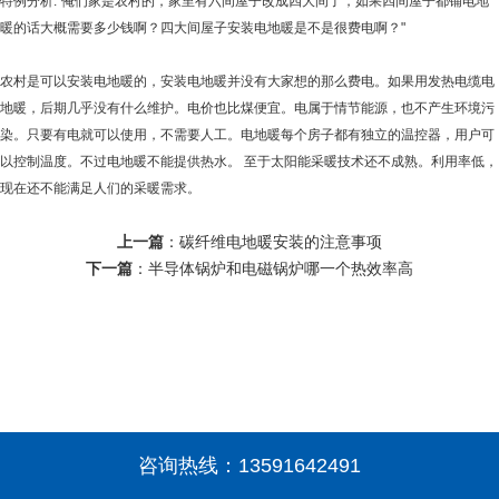
特例分析:"俺们家是农村的，家里有六间屋子改成四大间了，如果四间屋子都铺电地
暖的话大概需要多少钱啊？四大间屋子安装电地暖是不是很费电啊？"
农村是可以安装电地暖的，安装电地暖并没有大家想的那么费电。如果用发热电缆电
地暖，后期几乎没有什么维护。电价也比煤便宜。电属于情节能源，也不产生环境污
染。只要有电就可以使用，不需要人工。电地暖每个房子都有独立的温控器，用户可
以控制温度。不过电地暖不能提供热水。 至于太阳能采暖技术还不成熟。利用率低，
现在还不能满足人们的采暖需求。
上一篇
：
碳纤维电地暖安装的注意事项
下一篇
：
半导体锅炉和电磁锅炉哪一个热效率高
咨询热线：
13591642491