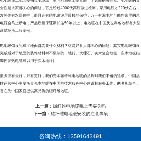
电地暖施工地面要铺设电缆线，室内的墙壁上要安装一个智能的温控器。电地暖的安
全性是大家都关心的问题，它是经过4000伏高压做过检测，家用电压才220伏左右，
发热体有双层保护，而且还有防电磁波屏蔽接地保护，万一有漏电的可能您家里的总
电源会马上断电，产品质量保证期长达50年以上，电地暖在中国及世界各地都有大型
建筑场所工程案例。
电地暖铺设完成了地面都需要什么材料？这是好多人都关心的问题。其实电地暖铺设
完成后对于地面的装饰材料时不限制的，地砖、大理石、实木复合地板、实木地板(自
调控发热电缆可以用于实木地板)。
服务没有最好，只有更好，我们壳本碳纤维电地暖的品质时我们不懈的追求。中国品
牌运营中心主要负责壳本地暖在中国的技术服务中心建设和服务工作。两者相结合，
旨在为中国家庭提供高品质的碳纤维地暖。
上一篇
：
碳纤维电地暖晚上需要关吗
下一篇
：
碳纤维电地暖安装的注意事项
咨询热线：
13591642491