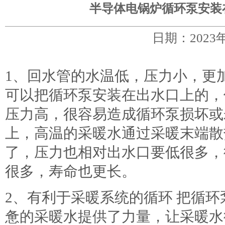
半导体电锅炉循环泵安装
日期：2023
1、回水管的水温低，压力小，更
可以把循环泵安装在出水口上的，
压力高，很容易造成循环泵损坏或
上，高温的采暖水通过采暖末端散
了，压力也相对出水口要低很多，
很多，寿命也更长。
2、有利于采暖系统的循环 把循
惫的采暖水提供了力量，让采暖水