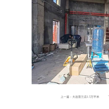
上一篇：
大连普兰店1.5万平米
下