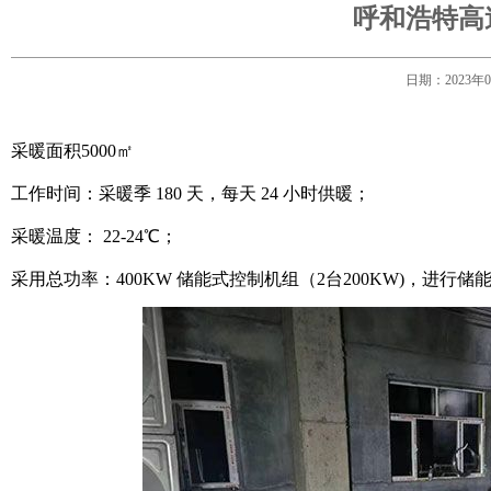
呼和浩特高速
日期：2023年0
采暖面积
5000㎡
工作时间：采暖季
180 天，每天 24 小时供暖；
采暖温度：
22-24℃；
采用总功率：
400KW 储能式控制机组（2台200KW)，进行