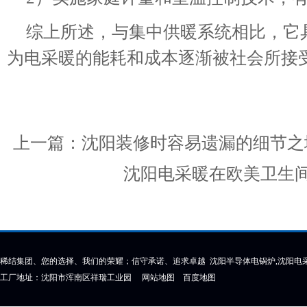
综上所述，与集中供暖系统相比，它
为电采暖的能耗和成本逐渐被社会所接
上一篇：
沈阳装修时容易遗漏的细节之
沈阳电采暖在欧美卫生
稀结集团、您的选择、我们的荣耀；信守承诺、追求卓越 沈阳半导体电锅炉,沈阳电采
工厂地址：沈阳市浑南区祥瑞工业园
网站地图
百度地图