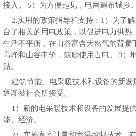
接入。
5
）为方便起见，电网遍布城乡
2.
实用的政策指导和支持：
1
）为了解
台了相关的用电政策，以促进电力供热
生活不平衡，在山谷富含天然气的背景
高峰和山谷电价，鼓励使用古电。
3
）
贴。
建筑节能、电采暖技术和设备的新发
逐渐被社会所接受。
1
）新的电采暖技术和设备的发展提
能、经济。
2
）实施家庭计量和室温控制技术，