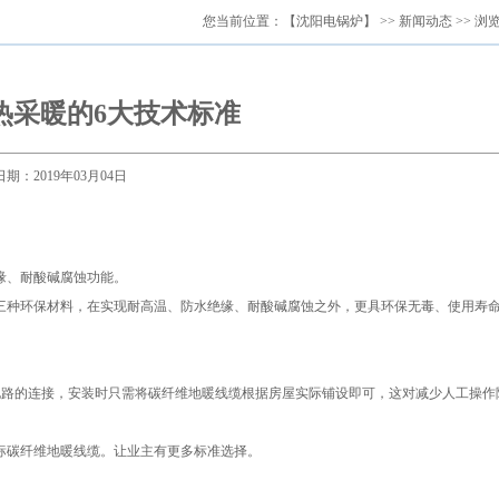
您当前位置：
【沈阳电锅炉】
>>
新闻动态
>> 浏
热采暖的6大技术标准
日期：2019年03月04日
缘、耐酸碱腐蚀功能。
种环保材料，在实现耐高温、防水绝缘、耐酸碱腐蚀之外，更具环保无毒、使用寿
。
路的连接，安装时只需将碳纤维地暖线缆根据房屋实际铺设即可，这对减少人工操作
碳纤维地暖线缆。让业主有更多标准选择。