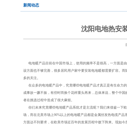
新闻动态
沈阳电地热安
电地暖产品目前在中国市场上，使用的频率不是很高，一方面是由
设方面也不够完善，很多居民用户家中要安装电地暖都需要扩容。而
多的关注。
在众多的电地暖产品中，究竟哪些电地暖产品才真正是有生命力的
成事故一蹶不振，有些时而换个花样重头再来，总体来说，整个中国
者在挑选过程中造成了很大麻烦。
你们未来究竟哪些电地暖产品系统才是主流呢？我们来借鉴一下欧
场，而在北美市场上90%以上的电地暖产品都是金属丝发热电缆产品
方面达不到要求，在欧美市场近百年的发展历程中败下阵来。现如今