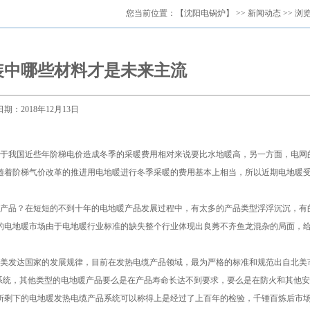
您当前位置：
【沈阳电锅炉】
>>
新闻动态
>> 浏
装中哪些材料才是未来主流
日期：2018年12月13日
于我国近些年阶梯电价造成冬季的采暖费用相对来说要比水地暖高，另一方面，电网
随着阶梯气价改革的推进用电地暖进行冬季采暖的费用基本上相当，所以近期电地暖
产品？在短短的不到十年的电地暖产品发展过程中，有太多的产品类型浮浮沉沉，有
的电地暖市场由于电地暖行业标准的缺失整个行业体现出良莠不齐鱼龙混杂的局面，
美发达国家的发展规律，目前在发热电缆产品领域，最为严格的标准和规范出自北美
系统，其他类型的电地暖产品要么是在产品寿命长达不到要求，要么是在防火和其他
所剩下的电地暖发热电缆产品系统可以称得上是经过了上百年的检验，千锤百炼后市