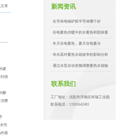
新闻资讯
览文章
· 全导体电锅炉跟半导体哪个好
· 谷电蓄热供暖中的水蓄热和固体蓄
· 冬天谷电蓄热，夏天谷电蓄冷
· 布水器对蓄热水箱效率的影响分析
· 通过水泵自动变频调整蓄热水箱输
的建
受到很
联系我们
的酿
工厂地址：沈阳市浑南区祥瑞工业园
给消费
联系电话：13591642491
市
安全性
场的最