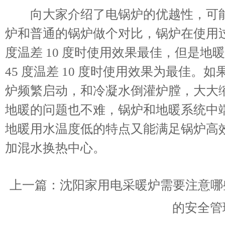
向大家介绍了电锅炉的优越性，可能
炉和普通的锅炉做个对比，锅炉在使用过程
度温差 10 度时使用效果最佳，但是地暖
45 度温差 10 度时使用效果为最佳
炉频繁启动，和冷凝水倒灌炉膛，大大
地暖的问题也不难，锅炉和地暖系统中
地暖用水温度低的特点又能满足锅炉高
加混水换热中心。
上一篇：
沈阳家用电采暖炉需要注意哪
的安全管