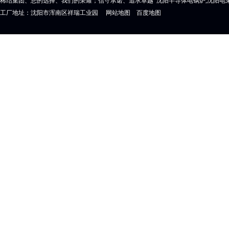
稀结集团、您的选择、我们的荣耀；信守承诺、追求卓越 沈阳半导体电锅炉,沈阳电采
工厂地址：沈阳市浑南区祥瑞工业园
网站地图
百度地图