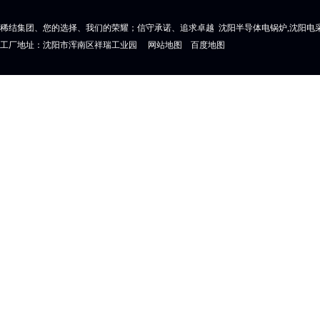
稀结集团、您的选择、我们的荣耀；信守承诺、追求卓越 沈阳半导体电锅炉,沈阳电采
工厂地址：沈阳市浑南区祥瑞工业园
网站地图
百度地图