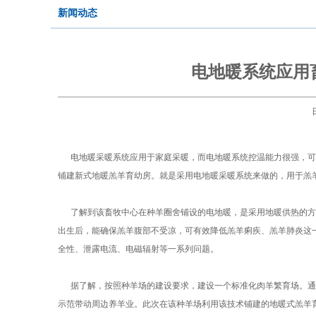
新闻动态
电地暖系统应用
电地暖采暖系统应用于家庭采暖，而电地暖系统控温能力很强，可
铺建新式地暖羔羊育幼房。就是采用电地暖采暖系统来做的，用于羔
了解到该畜牧中心在种羊圈舍铺设的电地暖，是采用地暖供热的方式
出生后，能确保羔羊腹部不受凉，可有效降低羔羊痢疾、羔羊肺炎这
全性、泄露电流、电磁辐射等一系列问题。
据了解，按照种羊场的建设要求，建设一个标准化肉羊繁育场。通
示范带动周边养羊业。此次在该种羊场利用该技术铺建的地暖式羔羊