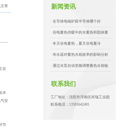
新闻资讯
览文章
· 全导体电锅炉跟半导体哪个好
· 谷电蓄热供暖中的水蓄热和固体蓄
· 冬天谷电蓄热，夏天谷电蓄冷
· 布水器对蓄热水箱效率的影响分析
· 通过水泵自动变频调整蓄热水箱输
正在
联系我们
羔羊
工厂地址：沈阳市浑南区祥瑞工业园
电气安
联系电话：13591642491
环节
。