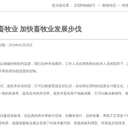
您当前位置：
【沈阳电锅炉】
>>
新闻动态
>> 浏
畜牧业 加快畜牧业发展步伐
日期：2018年02月26日
以准确控制室内温度，我们在种羊场看到，工作人员在师兽医站技术人员的指导下，
羊育幼房内部温度的控制。
，该技术自动控温，它可以根据室温定好以后，自动保证房间的温度在10度左右。
一类的疾病率，提高羔羊的存活率。该技术是应用于地板供暖，它可以解决耐候性、
过建设高标准、优品质的肉羊养殖示范场，在圈舍设计、品种质量、养殖工艺等多个
育幼房，使团场畜牧业逐步实现了向技术集约型、资源高效利用型、环境友好型转变