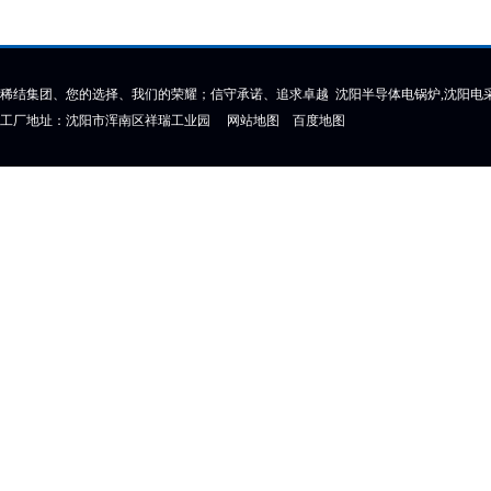
稀结集团、您的选择、我们的荣耀；信守承诺、追求卓越 沈阳半导体电锅炉,沈阳电采
工厂地址：沈阳市浑南区祥瑞工业园
网站地图
百度地图