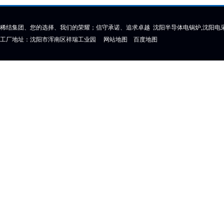
稀结集团、您的选择、我们的荣耀；信守承诺、追求卓越 沈阳半导体电锅炉,沈阳电采
工厂地址：沈阳市浑南区祥瑞工业园
网站地图
百度地图