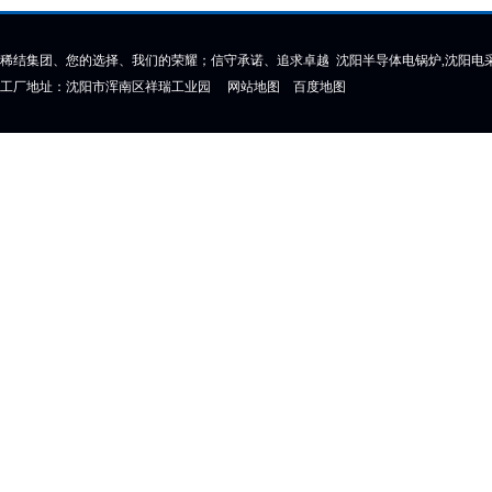
稀结集团、您的选择、我们的荣耀；信守承诺、追求卓越 沈阳半导体电锅炉,沈阳电采
工厂地址：沈阳市浑南区祥瑞工业园
网站地图
百度地图