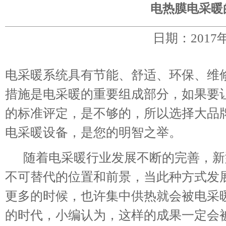
电热膜电采暖
日期：2017
电采暖系统具有节能、舒适、环保、维
措施是电采暖的重要组成部分，如果要
的标准评定，是不够的，所以选择大品
电采暖设备，是您的明智之举。
随着电采暖行业发展不断的完善，新
不可替代的位置和前景，当此种方式发
更多的时候，也许集中供热就会被电采暖
的时代，小编认为，这样的成果一定会