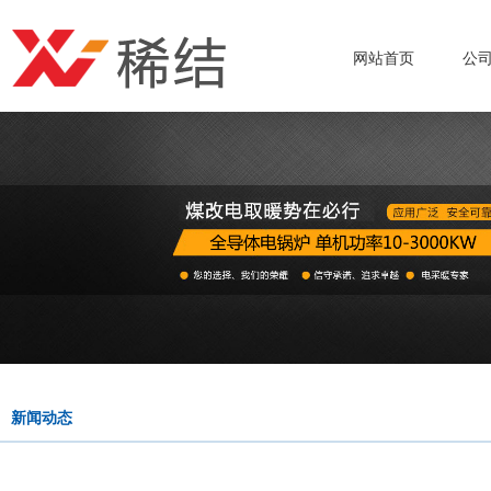
网站首页
公
新闻动态