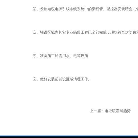
④、发热电缆电源引线布线系统中的穿线管、温控器安装暗盒（含
⑤、铺设区域内其它专业隐蔽工程已全部完成，现场符合封闭独立
⑥、准备施工所需用水、电等设施
⑦、做好安装前铺设区域清理工作。
上一篇：
电取暖发展趋势
下