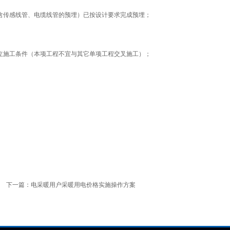
传感线管、电缆线管的预埋）已按设计要求完成预埋；
施工条件（本项工程不宜与其它单项工程交叉施工）；
一篇：
电采暖用户采暖用电价格实施操作方案