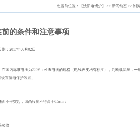
您当前位置：
【沈阳电锅炉】
>>
新闻动态
>> 浏
装前的条件和注意事项
日期：2017年08月02日
在国内标准电压为220V；检查电线的规格（电线表皮均有标注），判断载流量，一
须设置漏电保护装置。
不平突起，凹凸程度不得高于0.5cm；
验验收