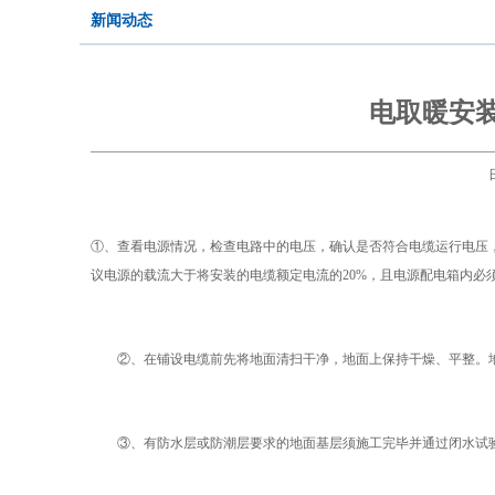
新闻动态
电取暖安
①、查看电源情况，检查电路中的电压，确认是否符合电缆运行电压，
议电源的载流大于将安装的电缆额定电流的20%，且电源配电箱内必
②、在铺设电缆前先将地面清扫干净，地面上保持干燥、平整。地面
③、有防水层或防潮层要求的地面基层须施工完毕并通过闭水试