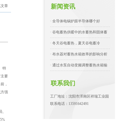
新闻资讯
览文章
· 全导体电锅炉跟半导体哪个好
· 谷电蓄热供暖中的水蓄热和固体蓄
· 冬天谷电蓄热，夏天谷电蓄冷
· 布水器对蓄热水箱效率的影响分析
· 通过水泵自动变频调整蓄热水箱输
。特
荷主要
联系我们
当前，
北方强
工厂地址：沈阳市浑南区祥瑞工业园
联系电话：13591642491
员、
5%