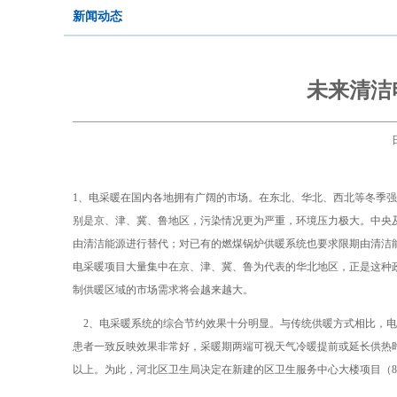
新闻动态
未来清洁
1、电采暖在国内各地拥有广阔的市场。在东北、华北、西北等冬季
别是京、津、冀、鲁地区，污染情况更为严重，环境压力极大。中央
由清洁能源进行替代；对已有的燃煤锅炉供暖系统也要求限期由清洁
电采暖项目大量集中在京、津、冀、鲁为代表的华北地区，正是这种
制供暖区域的市场需求将会越来越大。
2、电采暖系统的综合节约效果十分明显。与传统供暖方式相比，电
患者一致反映效果非常好，采暖期两端可视天气冷暖提前或延长供热时间
以上。为此，河北区卫生局决定在新建的区卫生服务中心大楼项目（8