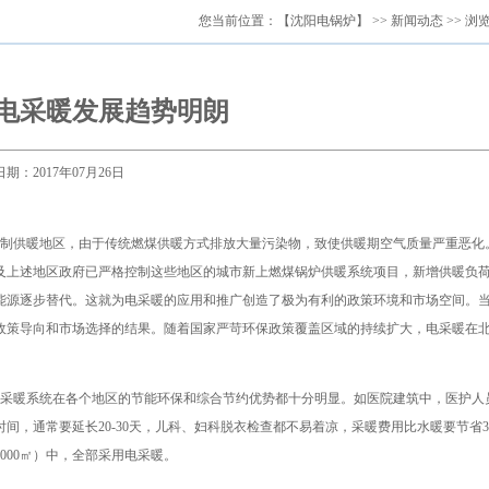
您当前位置：
【沈阳电锅炉】
>>
新闻动态
>> 浏
电采暖发展趋势明朗
日期：2017年07月26日
强制供暖地区，由于传统燃煤供暖方式排放大量污染物，致使供暖期空气质量严重恶化
及上述地区政府已严格控制这些地区的城市新上燃煤锅炉供暖系统项目，新增供暖负
能源逐步替代。这就为电采暖的应用和推广创造了极为有利的政策环境和市场空间。
政策导向和市场选择的结果。随着国家严苛环保政策覆盖区域的持续扩大，电采暖在
采暖系统在各个地区的节能环保和综合节约优势都十分明显。如医院建筑中，医护人
，通常要延长20-30天，儿科、妇科脱衣检查都不易着凉，采暖费用比水暖要节省3
000㎡）中，全部采用电采暖。